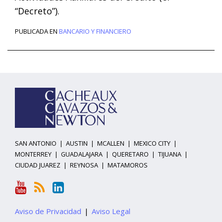
“Decreto”).
PUBLICADA EN
BANCARIO Y FINANCIERO
YouTube
RSS
LinkedIn
Temas
Archivo
SAN ANTONIO
|
AUSTIN
|
MCALLEN
|
MEXICO CITY
|
MONTERREY
|
GUADALAJARA
|
QUERETARO
|
TIJUANA
|
CIUDAD JUAREZ
|
REYNOSA
|
MATAMOROS
Aviso de Privacidad
Aviso Legal