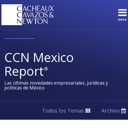
Skip
to
content
menu
Sub-
Temas
Buscar
Menu
Español
Suscríbete
Inicio
Sobre
CCN Mexico
nosotros
Contacto
Report
Sub-
Áreas de
Menu
Práctica
Las últimas novedades empresariales, jurídicas y
políticas de México
Todos los Temas
Archivo