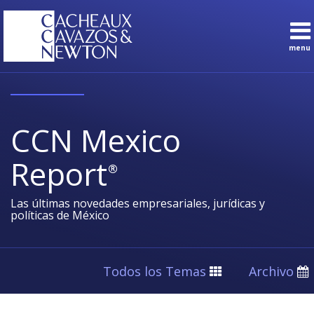
Skip
to
content
menu
Sub-
Temas
Buscar
Menu
Español
Suscríbete
Inicio
Sobre
CCN Mexico
nosotros
Contacto
Report
Sub-
Áreas de
Menu
Práctica
Las últimas novedades empresariales, jurídicas y
políticas de México
Todos los Temas
Archivo