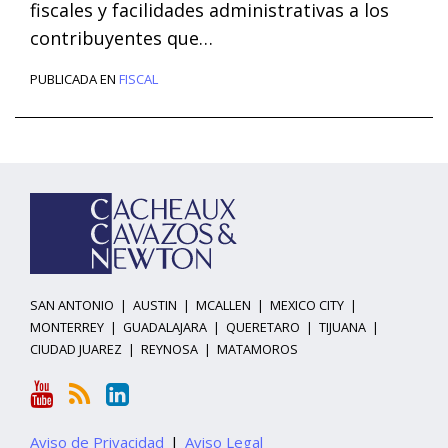
fiscales y facilidades administrativas a los
contribuyentes que
…
PUBLICADA EN
FISCAL
YouTube
RSS
LinkedIn
Temas
Archivo
SAN ANTONIO
|
AUSTIN
|
MCALLEN
|
MEXICO CITY
|
MONTERREY
|
GUADALAJARA
|
QUERETARO
|
TIJUANA
|
CIUDAD JUAREZ
|
REYNOSA
|
MATAMOROS
Aviso de Privacidad
Aviso Legal